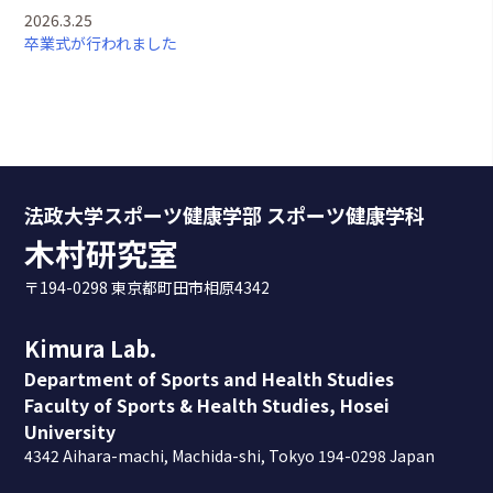
2026.3.25
卒業式が行われました
2026.3.12
スポーツ健康学海外演習 (＠フランス) に参加してきました
2026.2.28
東洋大学の村田先生の研究室と合同で研究会を実施しました
法政大学スポーツ健康学部 スポーツ健康学科
2026.2.26
木村研究室
モーションキャプチャシステムを更新しました
〒194-0298 東京都町田市相原4342
2026.2.6
硬式野球部の投手に測定結果のフィードバックを行いました
Kimura Lab.
2026.1.31
Department of Sports and Health Studies
卒業研究発表会にて学部4年生の並松さんが最優秀発表賞を受
Faculty of Sports & Health Studies, Hosei
賞しました
University
4342 Aihara-machi, Machida-shi, Tokyo 194-0298 Japan
2026.1.9
北海道日本ハムファイターズ鎌ヶ谷スタジアムを訪問しました